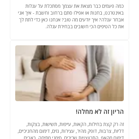
כמה פעמים כבר מצאת את עצמך מסתכלת על עגלות
באינטרנט, בחנות או אפילו סתם ברחוב וחשבת - איך אני
אבחר עגלה? איך יודעים מה טוב? אנחנו כאן כדי לתת לך
את כל הטיפים הכי חשובים בבחירת עגלה.
הריון זה לא מחלה!
זה רק קצת בחילות, הקאות, עייפות, תשישות, בצקות,
דליות, צרבות, דופק מהיר, עצירות, גזים, דימום מהחניכיים,
דימום מהאף, התכווצויות שרירים, סימני מתיחה, כאבים