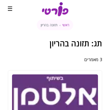
☰
ראשי
תזונה בהריון
›
ראשי
קהילה
תג:
תזונה בהריון
שבועות הריון
3
מאמרים
מדיטציה להריון
קופונים והטבות
השוואת מחירים
בלוג
דירוגים