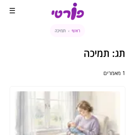
☰
ראשי
תמיכה
›
ראשי
קהילה
תג:
תמיכה
שבועות הריון
1
מאמרים
מדיטציה להריון
קופונים והטבות
השוואת מחירים
בלוג
דירוגים