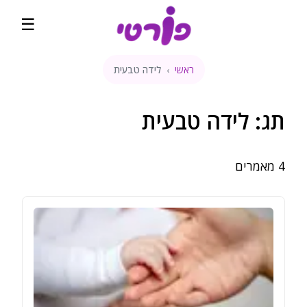
☰
ראשי
לידה טבעית
›
ראשי
קהילה
תג:
לידה טבעית
שבועות הריון
4
מאמרים
מדיטציה להריון
קופונים והטבות
השוואת מחירים
בלוג
דירוגים