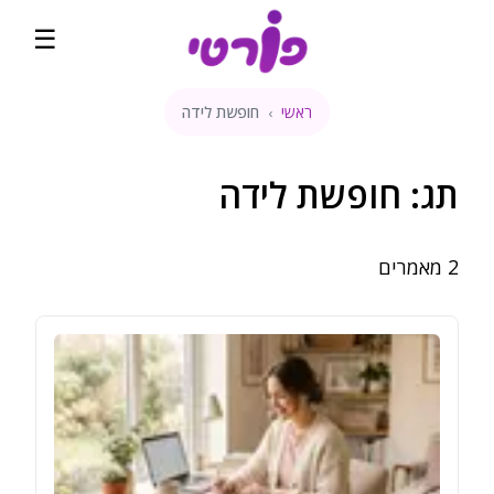
☰
ראשי
חופשת לידה
›
ראשי
קהילה
תג:
חופשת לידה
שבועות הריון
2
מאמרים
מדיטציה להריון
קופונים והטבות
השוואת מחירים
בלוג
דירוגים