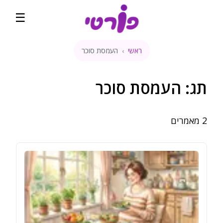
☰
ראשי
העמסת סוכר
›
ראשי
קהילה
תג:
העמסת סוכר
שבועות הריון
2
מאמרים
מדיטציה להריון
קופונים והטבות
השוואת מחירים
בלוג
דירוגים