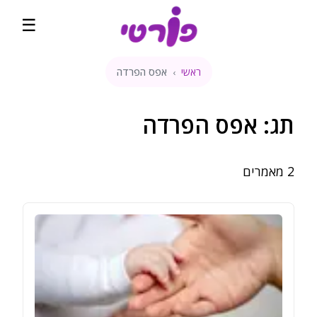
☰
ראשי
אפס הפרדה
›
ראשי
קהילה
תג:
אפס הפרדה
שבועות הריון
2
מאמרים
מדיטציה להריון
קופונים והטבות
השוואת מחירים
בלוג
דירוגים